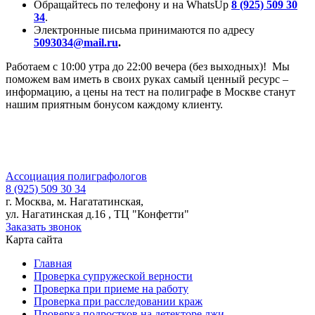
Обращайтесь по телефону и на WhatsUp
8 (925) 509 30
34
.
Электронные письма принимаются по адресу
5093034@mail.ru
.
Работаем с 10:00 утра до 22:00 вечера (без выходных)! Мы
поможем вам иметь в своих руках самый ценный ресурс –
информацию, а цены на тест на полиграфе в Москве станут
нашим приятным бонусом каждому клиенту.
Ассоциация
полиграфологов
8 (925) 509 30 34
г. Москва, м. Нагататинская,
ул. Нагатинская д.16 , ТЦ "Конфетти"
Заказать звонок
Карта сайта
Главная
Проверка супружеской верности
Проверка при приеме на работу
Проверка при расследовании краж
Проверка подростков на детекторе лжи